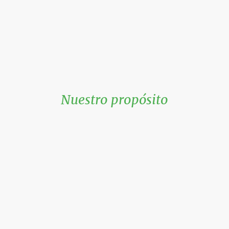
social.
Nuestro propósito
Trabajamos para que la salud deje de ser un
privilegio y se convierta en una práctica
cotidiana. Promovemos la educación
alimentaria y el acceso al conocimiento
científico como herramientas para
democratizar la salud. Creemos que el futuro
de la salud no pertenece solo a hospitales o
farmacias, sino también a los
supermercados, las cocinas y los hábitos